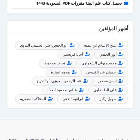
تحميل كتاب علم البيئة مقررات PDF السعودية 1443
أشهر المؤلفين
شيخ الإسلام ابن تيمية
أبو الحسن علي الحسني الندوي
أنور الجندي
أجاثا كريستي
محمد متولي الشعراوي
نجيب محفوظ
إحسان عبد القدوس
محمد عمارة
أنيس منصور
عبد الرحمن الجوزي أبو الفرج
علي الطنطاوي
عباس محمود العقاد
سهيل زكار
ابراهيم الفقى
المحاكم المصرية