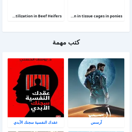
Phosphorus Deficiency Metabolism and Food Utilization in Beef Heifers
Clinical efficacy of intravenous administration of marbofloxacin in a Staphylococcus aureus infection in tissue cages in ponies
كتب مهمة
آرسس
عقدك النفسية سجنك الأبدي