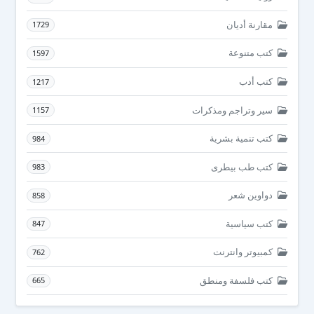
مقارنة أديان
1729
كتب متنوعة
1597
كتب أدب
1217
سير وتراجم ومذكرات
1157
كتب تنمية بشرية
984
كتب طب بيطرى
983
دواوين شعر
858
كتب سياسية
847
كمبيوتر وانترنت
762
كتب فلسفة ومنطق
665