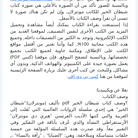
وبالنسبة للصور تأكد من أن الصورة بالأعلى هي صورة كتاب
شيطان الخير للكاتب مونترلان, وإن لم تكن هناك صورة لا
تنسى أن تقرأ وصف الكتاب بالأسفل.
إذا إستمتعت بقراءة الكتاب يمكنك أيضاً مشاهدة وتحميل
المزيد من الكتب الأخرى لنفس التصنيف, لموقعنا العديد من
الكتب الإلكترونية, وتوجد به الكثير من التصنيفات داخله, وجميع
هذه الكتب مجانية 100%, كما وأننا نعتبر من أفضل مواقع
الكتب على الإطلاق, ومكتبة حاوية لجميع الكتب بجميع
تخصصاتها, وبالنسبة لتصفح الموقع, فإن موقعنا (كتبي PDF)
يعمل بصورة جيدة على الكمبيوتر والهواتف الذكية, وبدون أي
مشاكل, وللبحث عن كتب أخرى عليك بزيارة الصفحة الرئيسية
لموقعنا من هنا
كتبي بي دي إف
.
نقلا عن ويكيبيديا:
وصف الكتاب:
؟وصف كتاب شيطان الخير pdf تأليف (مونترلان):”شيطان
الخير” هي إحدى سلسلة الروايات العالمية التي نُقلت إلى
العربية والتي كتبها الأديب الفرنسي “هنري دي مونترلان”
الأرستقراطي النشأة والذي عُرف بأناقة في التفكير وفي
التعبير معاً. وقد صدرت هذه السلسلة المؤلفة من خمسة
حلقات متماسكة ومتلاحقة، وهي: “الصبايا” ، “رأفة بالنساء” ،,