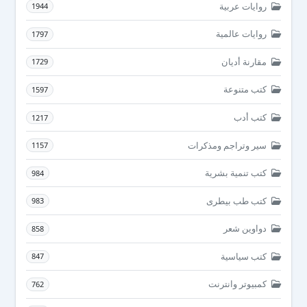
روايات عربية
1944
روايات عالمية
1797
مقارنة أديان
1729
كتب متنوعة
1597
كتب أدب
1217
سير وتراجم ومذكرات
1157
كتب تنمية بشرية
984
كتب طب بيطرى
983
دواوين شعر
858
كتب سياسية
847
كمبيوتر وانترنت
762