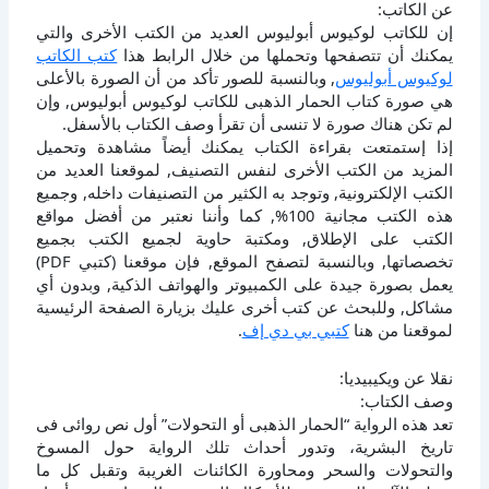
عن الكاتب:
إن للكاتب لوكيوس أبوليوس العديد من الكتب الأخرى والتي
يمكنك أن تتصفحها وتحملها من خلال الرابط هذا
كتب الكاتب
لوكيوس أبوليوس
, وبالنسبة للصور تأكد من أن الصورة بالأعلى
هي صورة كتاب الحمار الذهبى للكاتب لوكيوس أبوليوس, وإن
لم تكن هناك صورة لا تنسى أن تقرأ وصف الكتاب بالأسفل.
إذا إستمتعت بقراءة الكتاب يمكنك أيضاً مشاهدة وتحميل
المزيد من الكتب الأخرى لنفس التصنيف, لموقعنا العديد من
الكتب الإلكترونية, وتوجد به الكثير من التصنيفات داخله, وجميع
هذه الكتب مجانية 100%, كما وأننا نعتبر من أفضل مواقع
الكتب على الإطلاق, ومكتبة حاوية لجميع الكتب بجميع
تخصصاتها, وبالنسبة لتصفح الموقع, فإن موقعنا (كتبي PDF)
يعمل بصورة جيدة على الكمبيوتر والهواتف الذكية, وبدون أي
مشاكل, وللبحث عن كتب أخرى عليك بزيارة الصفحة الرئيسية
لموقعنا من هنا
كتبي بي دي إف
.
نقلا عن ويكيبيديا:
وصف الكتاب:
تعد هذه الرواية “الحمار الذهبى أو التحولات” أول نص روائى فى
تاريخ البشرية، وتدور أحداث تلك الرواية حول المسوخ
والتحولات والسحر ومحاورة الكائنات الغريبة وتقبل كل ما