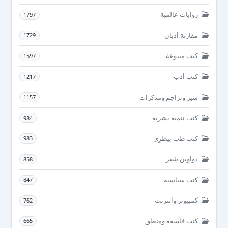
روايات عالمية
1797
مقارنة أديان
1729
كتب متنوعة
1597
كتب أدب
1217
سير وتراجم ومذكرات
1157
كتب تنمية بشرية
984
كتب طب بيطرى
983
دواوين شعر
858
كتب سياسية
847
كمبيوتر وانترنت
762
كتب فلسفة ومنطق
665