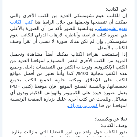
عن الكاتب:
إن للكاتب نعوم تشومسكى العديد من الكتب الأخرى والتي
يمكنك أن تتصفحها وتحملها من خلال الرابط هذا
كتب الكاتب
نعوم تشومسكى
, وبالنسبة للصور تأكد من أن الصورة بالأعلى
هي صورة كتاب قراصنة وأباطرة الإرهاب الدولي للكاتب نعوم
تشومسكى, وإن لم تكن هناك صورة لا تنسى أن تقرأ وصف
الكتاب بالأسفل.
إذا إستمتعت بقراءة الكتاب يمكنك أيضاً مشاهدة وتحميل
المزيد من الكتب الأخرى لنفس التصنيف, لموقعنا العديد من
الكتب الإلكترونية, وتوجد به الكثير من التصنيفات داخله, وجميع
هذه الكتب مجانية 100%, كما وأننا نعتبر من أفضل مواقع
الكتب على الإطلاق, ومكتبة حاوية لجميع الكتب بجميع
تخصصاتها, وبالنسبة لتصفح الموقع, فإن موقعنا (كتبي PDF)
يعمل بصورة جيدة على الكمبيوتر والهواتف الذكية, وبدون أي
مشاكل, وللبحث عن كتب أخرى عليك بزيارة الصفحة الرئيسية
لموقعنا من هنا
كتبي بي دي إف
.
نقلا عن ويكيبيديا:
وصف الكتاب:
يدور الكتاب حول واحد من ابرز القضايا التي مازالت مثارة،