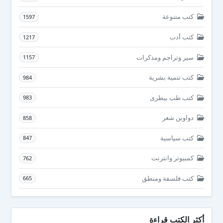
كتب متنوعة
1597
كتب أدب
1217
سير وتراجم ومذكرات
1157
كتب تنمية بشرية
984
كتب طب بيطرى
983
دواوين شعر
858
كتب سياسية
847
كمبيوتر وانترنت
762
كتب فلسفة ومنطق
665
أكثر الكتب قراءة