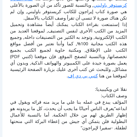
كريستوفر باوليني
, وبالنسبة للصور تأكد من أن الصورة بالأعلى
هي صورة كتاب إيراجون للكاتب كريستوفر باوليني, وإن لم
تكن هناك صورة لا تنسى أن تقرأ وصف الكتاب بالأسفل.
إذا إستمتعت بقراءة الكتاب يمكنك أيضاً مشاهدة وتحميل
المزيد من الكتب الأخرى لنفس التصنيف, لموقعنا العديد من
الكتب الإلكترونية, وتوجد به الكثير من التصنيفات داخله, وجميع
هذه الكتب مجانية 100%, كما وأننا نعتبر من أفضل مواقع
الكتب على الإطلاق, ومكتبة حاوية لجميع الكتب بجميع
تخصصاتها, وبالنسبة لتصفح الموقع, فإن موقعنا (كتبي PDF)
يعمل بصورة جيدة على الكمبيوتر والهواتف الذكية, وبدون أي
مشاكل, وللبحث عن كتب أخرى عليك بزيارة الصفحة الرئيسية
لموقعنا من هنا
كتبي بي دي إف
.
نقلا عن ويكيبيديا:
وصف الكتاب:
المؤلف يبدع في عمله بنا علي ما يريد منه قرائه ويقول في
ابداعه“يعرف الناس أحيانًا ما يجب أن يحدث، كل ما يريدونه هو
إظهار الطريق لهم من خلال الحكمة. أما بالنسبة للأعمال
البطولية فلن يتمكن أي جيش من إعطاء البركة التي منحتها
لطفلة. -سفيرا لإيراجون”