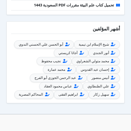
تحميل كتاب علم البيئة مقررات PDF السعودية 1443
أشهر المؤلفين
شيخ الإسلام ابن تيمية
أبو الحسن علي الحسني الندوي
أنور الجندي
أجاثا كريستي
محمد متولي الشعراوي
نجيب محفوظ
إحسان عبد القدوس
محمد عمارة
أنيس منصور
عبد الرحمن الجوزي أبو الفرج
علي الطنطاوي
عباس محمود العقاد
سهيل زكار
ابراهيم الفقى
المحاكم المصرية