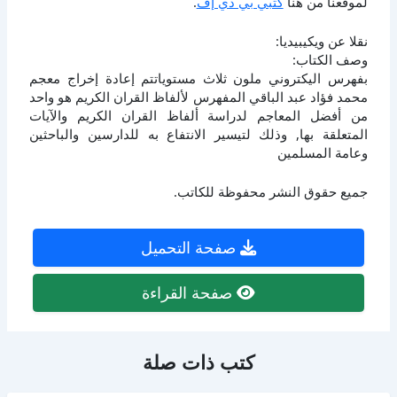
لموقعنا من هنا
كتبي بي دي إف
.
نقلا عن ويكيبيديا:
وصف الكتاب:
بفهرس اليكتروني ملون ثلاث مستوياتتم إعادة إخراج معجم
محمد فؤاد عبد الباقي المفهرس لألفاظ القران الكريم هو واحد
من أفضل المعاجم لدراسة ألفاظ القران الكريم والآيات
المتعلقة بها, وذلك لتيسير الانتفاع به للدارسين والباحثين
وعامة المسلمين
جميع حقوق النشر محفوظة للكاتب.
صفحة التحميل
صفحة القراءة
كتب ذات صلة