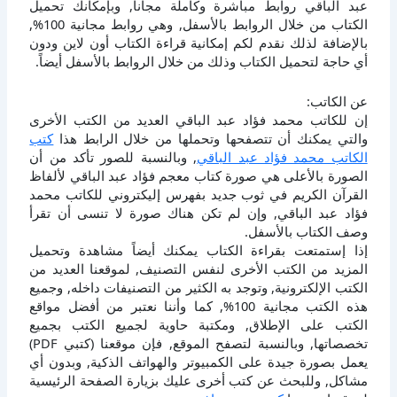
عبد الباقي روابط مباشرة وكاملة مجانا, وبإمكانك تحميل
الكتاب من خلال الروابط بالأسفل, وهي روابط مجانية 100%,
بالإضافة لذلك نقدم لكم إمكانية قراءة الكتاب أون لاين ودون
أي حاجة لتحميل الكتاب وذلك من خلال الروابط بالأسفل أيضاً.
عن الكاتب:
إن للكاتب محمد فؤاد عبد الباقي العديد من الكتب الأخرى
والتي يمكنك أن تتصفحها وتحملها من خلال الرابط هذا
كتب
الكاتب محمد فؤاد عبد الباقي
, وبالنسبة للصور تأكد من أن
الصورة بالأعلى هي صورة كتاب معجم فؤاد عبد الباقي لألفاظ
القرآن الكريم في ثوب جديد بفهرس إليكتروني للكاتب محمد
فؤاد عبد الباقي, وإن لم تكن هناك صورة لا تنسى أن تقرأ
وصف الكتاب بالأسفل.
إذا إستمتعت بقراءة الكتاب يمكنك أيضاً مشاهدة وتحميل
المزيد من الكتب الأخرى لنفس التصنيف, لموقعنا العديد من
الكتب الإلكترونية, وتوجد به الكثير من التصنيفات داخله, وجميع
هذه الكتب مجانية 100%, كما وأننا نعتبر من أفضل مواقع
الكتب على الإطلاق, ومكتبة حاوية لجميع الكتب بجميع
تخصصاتها, وبالنسبة لتصفح الموقع, فإن موقعنا (كتبي PDF)
يعمل بصورة جيدة على الكمبيوتر والهواتف الذكية, وبدون أي
مشاكل, وللبحث عن كتب أخرى عليك بزيارة الصفحة الرئيسية