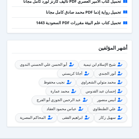
تحميل كتاب الأمير العصري PDF تأليف كارنز لورد كامل مجانا
تحميل رواية إذما PDF محمد صادق كامل مجانا
تحميل كتاب علم البيئة مقررات PDF السعودية 1443
أشهر المؤلفين
شيخ الإسلام ابن تيمية
أبو الحسن علي الحسني الندوي
أنور الجندي
أجاثا كريستي
محمد متولي الشعراوي
نجيب محفوظ
إحسان عبد القدوس
محمد عمارة
أنيس منصور
عبد الرحمن الجوزي أبو الفرج
علي الطنطاوي
عباس محمود العقاد
سهيل زكار
ابراهيم الفقى
المحاكم المصرية