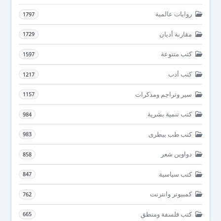
روايات عالمية
1797
مقارنة أديان
1729
كتب متنوعة
1597
كتب أدب
1217
سير وتراجم ومذكرات
1157
كتب تنمية بشرية
984
كتب طب بيطرى
983
دواوين شعر
858
كتب سياسية
847
كمبيوتر وانترنت
762
كتب فلسفة ومنطق
665