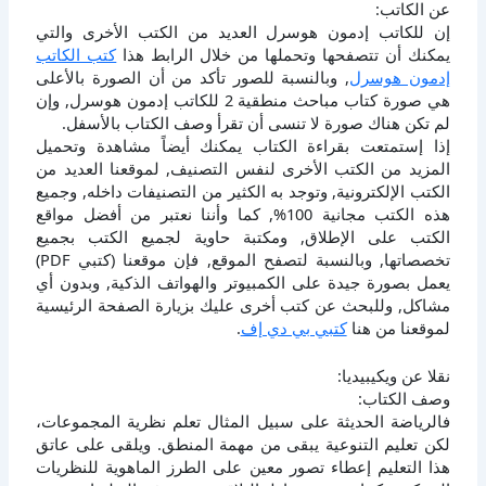
عن الكاتب:
إن للكاتب إدمون هوسرل العديد من الكتب الأخرى والتي
يمكنك أن تتصفحها وتحملها من خلال الرابط هذا
كتب الكاتب
إدمون هوسرل
, وبالنسبة للصور تأكد من أن الصورة بالأعلى
هي صورة كتاب مباحث منطقية 2 للكاتب إدمون هوسرل, وإن
لم تكن هناك صورة لا تنسى أن تقرأ وصف الكتاب بالأسفل.
إذا إستمتعت بقراءة الكتاب يمكنك أيضاً مشاهدة وتحميل
المزيد من الكتب الأخرى لنفس التصنيف, لموقعنا العديد من
الكتب الإلكترونية, وتوجد به الكثير من التصنيفات داخله, وجميع
هذه الكتب مجانية 100%, كما وأننا نعتبر من أفضل مواقع
الكتب على الإطلاق, ومكتبة حاوية لجميع الكتب بجميع
تخصصاتها, وبالنسبة لتصفح الموقع, فإن موقعنا (كتبي PDF)
يعمل بصورة جيدة على الكمبيوتر والهواتف الذكية, وبدون أي
مشاكل, وللبحث عن كتب أخرى عليك بزيارة الصفحة الرئيسية
لموقعنا من هنا
كتبي بي دي إف
.
نقلا عن ويكيبيديا:
وصف الكتاب:
فالرياضة الحديثة على سبيل المثال تعلم نظرية المجموعات،
لكن تعليم التنوعية يبقى من مهمة المنطق. ويلقى على عاتق
هذا التعليم إعطاء تصور معين على الطرز الماهوية للنظريات