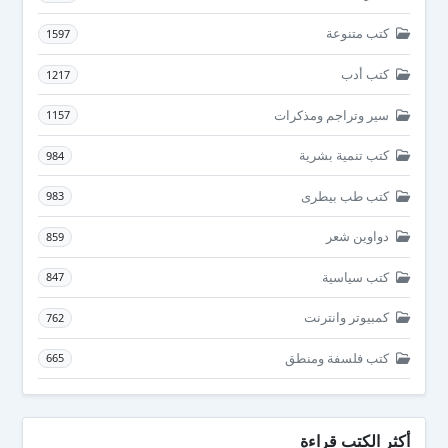
كتب متنوعة
1597
كتب أدب
1217
سير وتراجم ومذكرات
1157
كتب تنمية بشرية
984
كتب طب بيطرى
983
دواوين شعر
859
كتب سياسية
847
كمبيوتر وانترنت
762
كتب فلسفة ومنطق
665
أكثر الكتب قراءة