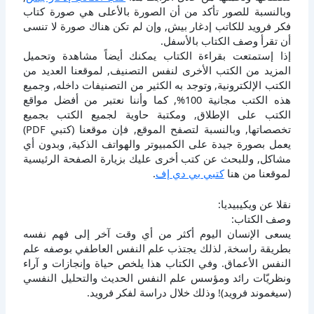
وبالنسبة للصور تأكد من أن الصورة بالأعلى هي صورة كتاب
فكر فرويد للكاتب إدغار بيش, وإن لم تكن هناك صورة لا تنسى
أن تقرأ وصف الكتاب بالأسفل.
إذا إستمتعت بقراءة الكتاب يمكنك أيضاً مشاهدة وتحميل
المزيد من الكتب الأخرى لنفس التصنيف, لموقعنا العديد من
الكتب الإلكترونية, وتوجد به الكثير من التصنيفات داخله, وجميع
هذه الكتب مجانية 100%, كما وأننا نعتبر من أفضل مواقع
الكتب على الإطلاق, ومكتبة حاوية لجميع الكتب بجميع
تخصصاتها, وبالنسبة لتصفح الموقع, فإن موقعنا (كتبي PDF)
يعمل بصورة جيدة على الكمبيوتر والهواتف الذكية, وبدون أي
مشاكل, وللبحث عن كتب أخرى عليك بزيارة الصفحة الرئيسية
لموقعنا من هنا
كتبي بي دي إف
.
نقلا عن ويكيبيديا:
وصف الكتاب:
يسعى الإنسان اليوم أكثر من أي وقت آخر إلى فهم نفسه
بطريقة راسخة, لذلك يجتذب علم النفس العاطفي بوصفه علم
النفس الأعماق. وفي الكتاب هذا يلخص حياة وإنجازات و آراء
ونظريّات رائد ومؤسس علم النفس الحديث والتحليل النفسي
(سيغموند فرويد)! وذلك خلال دراسة لفكر فرويد.