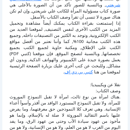
شريعتي
, وبالنسبة للصور تأكد من أن الصورة بالأعلى هي
صورة كتاب مسؤولية المرأة للكاتب علي شريعتي, وإن لم تكن
هناك صورة لا تنسى أن تقرأ وصف الكتاب بالأسفل.
إذا إستمتعت بقراءة الكتاب يمكنك أيضاً مشاهدة وتحميل
المزيد من الكتب الأخرى لنفس التصنيف, لموقعنا العديد من
الكتب الإلكترونية, وتوجد به الكثير من التصنيفات داخله, وجميع
هذه الكتب مجانية 100%, كما وأننا نعتبر من أفضل مواقع
الكتب على الإطلاق, ومكتبة حاوية لجميع الكتب بجميع
تخصصاتها, وبالنسبة لتصفح الموقع, فإن موقعنا (كتبي PDF)
يعمل بصورة جيدة على الكمبيوتر والهواتف الذكية, وبدون أي
مشاكل, وللبحث عن كتب أخرى عليك بزيارة الصفحة الرئيسية
لموقعنا من هنا
كتبي بي دي إف
.
نقلا عن ويكيبيديا:
وصف الكتاب:
.هناك امرأة من نوع ثالث، امرأة لا تقبل النموذج الموروث
للمرأة، ولا تقبل النموذج المستورد الوافد من أقذر وأسوأ أعداء
الإنسانية. وهي تعرف كلا النموذجين حق معرفتهما، وما يفرض
عليها باسم التقاليد الموروثة لا صلة له بالإسلام، وإنما هو
مأخوذ من عهود سيادة الأب وحتى من عهود الرق، وما يفد
اليوم من الغرب لا هو من العلم، ولا هو من الإنسانية، ولا هو من