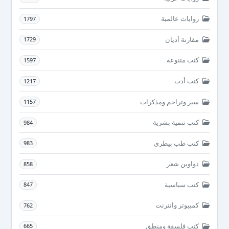
روايات عالمية
1797
مقارنة أديان
1729
كتب متنوعة
1597
كتب أدب
1217
سير وتراجم ومذكرات
1157
كتب تنمية بشرية
984
كتب طب بيطرى
983
دواوين شعر
858
كتب سياسية
847
كمبيوتر وانترنت
762
كتب فلسفة ومنطق
665