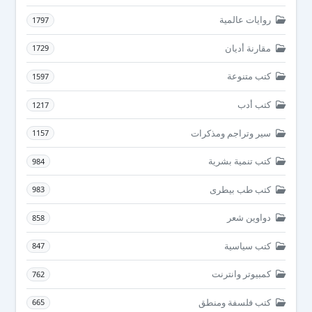
روايات عالمية
1797
مقارنة أديان
1729
كتب متنوعة
1597
كتب أدب
1217
سير وتراجم ومذكرات
1157
كتب تنمية بشرية
984
كتب طب بيطرى
983
دواوين شعر
858
كتب سياسية
847
كمبيوتر وانترنت
762
كتب فلسفة ومنطق
665