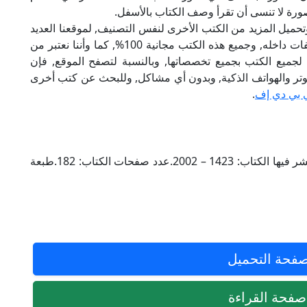
صورة لا تنسى أن تقرأ وصف الكتاب بالأسفل.
تحميل المزيد من الكتب الأخرى لنفس التصنيف, لموقعنا العديد
من الكتب الإلكترونية, وتوجد به الكثير من التصنيفات داخله, وجميع هذه الكتب مجانية 100%, كما وأننا نعتبر من
لجميع الكتب بجميع تخصصاتها, وبالنسبة لتصفح الموقع, فإن
 على الكمبيوتر والهواتف الذكية, وبدون أي مشاكل, وللبحث عن كتب أخرى
 بي دي إف
.
– مشكلات الحضارة.مجلدات بعدد: 1.السنة التي نشر فيها الكتاب: 1423 – 2002.عدد صفحات الكتاب: 182.طبعة
فحة التحميل
فحة القراءة