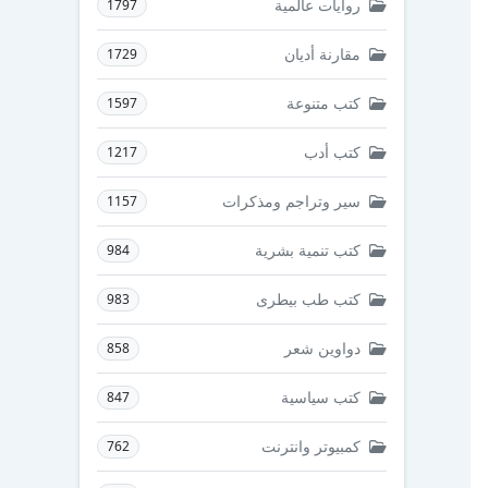
روايات عالمية
1797
مقارنة أديان
1729
كتب متنوعة
1597
كتب أدب
1217
سير وتراجم ومذكرات
1157
كتب تنمية بشرية
984
كتب طب بيطرى
983
دواوين شعر
858
كتب سياسية
847
كمبيوتر وانترنت
762