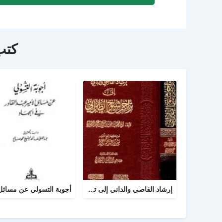
كتب
إرشاد القاصي والداني إلى تراجم شيوخ الطبراني