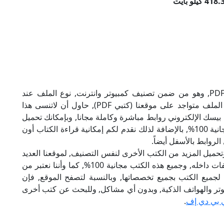
تحميل كتاب دروس في الفيجوال بيسك بصيغة PDF, وهو من ضمن تصنيف كمبيوتر وانترنت, نوع الملف عند
التحميل سيكون zip, وحجمه 418.37 كيلو بايت, الملف متواجد على موقعنا (كتبي PDF), حاول أن لاتنسى هذا
 الفيجوال بيسك الإلكتروني روابط مباشرة وكاملة مجانا, وبإمكانك تحميل
الكتاب من خلال الروابط بالأسفل, وهي روابط مجانية 100%, بالإضافة لذلك نقدم لكم إمكانية قراءة الكتاب أون
لروابط بالأسفل أيضاً.
تحميل المزيد من الكتب الأخرى لنفس التصنيف, لموقعنا العديد
من الكتب الإلكترونية, وتوجد به الكثير من التصنيفات داخله, وجميع هذه الكتب مجانية 100%, كما وأننا نعتبر من
لجميع الكتب بجميع تخصصاتها, وبالنسبة لتصفح الموقع, فإن
 على الكمبيوتر والهواتف الذكية, وبدون أي مشاكل, وللبحث عن كتب أخرى
 بي دي إف
.