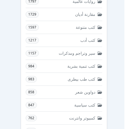
روايات عالمية
1797
مقارنة أديان
1729
كتب متنوعة
1597
كتب أدب
1217
سير وتراجم ومذكرات
1157
كتب تنمية بشرية
984
كتب طب بيطرى
983
دواوين شعر
858
كتب سياسية
847
كمبيوتر وانترنت
762