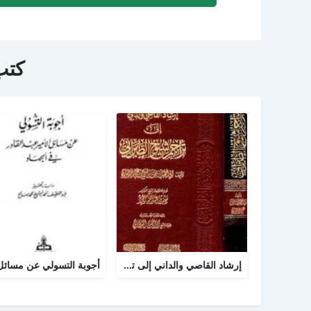
كتب
إرشاد القاصي والداني إلى تراجم شيوخ الطبراني