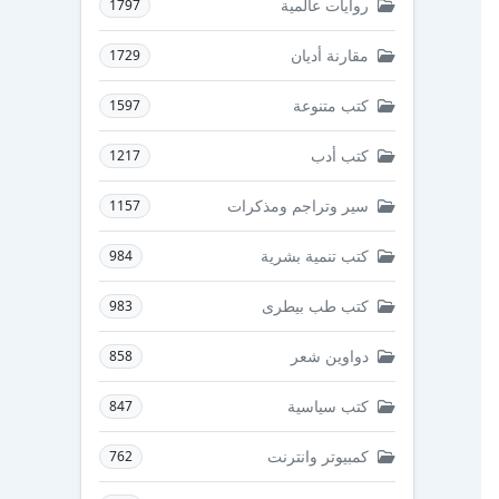
روايات عالمية
1797
مقارنة أديان
1729
كتب متنوعة
1597
كتب أدب
1217
سير وتراجم ومذكرات
1157
كتب تنمية بشرية
984
كتب طب بيطرى
983
دواوين شعر
858
كتب سياسية
847
كمبيوتر وانترنت
762