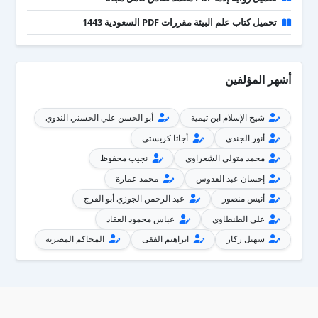
تحميل كتاب علم البيئة مقررات PDF السعودية 1443
أشهر المؤلفين
شيخ الإسلام ابن تيمية
أبو الحسن علي الحسني الندوي
أنور الجندي
أجاثا كريستي
محمد متولي الشعراوي
نجيب محفوظ
إحسان عبد القدوس
محمد عمارة
أنيس منصور
عبد الرحمن الجوزي أبو الفرج
علي الطنطاوي
عباس محمود العقاد
سهيل زكار
ابراهيم الفقى
المحاكم المصرية