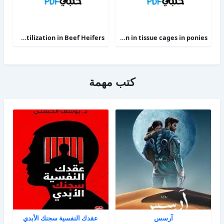
Phosphorus Deficiency Metabolism and Food Utilization in Beef Heifers
Clinical efficacy of intravenous administration of marbofloxacin in a Staphylococcus aureus infection in tissue cages in ponies
كتب مهمة
آرسس
عقدك النفسية سجنك الأبدي