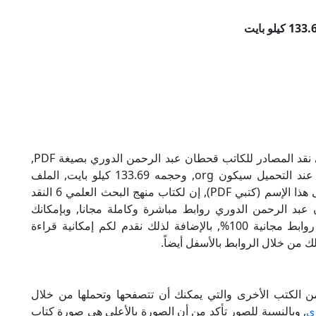
تحميل كتاب منهج البحث العلمي 6 النقد الخارجي نقد المصادر للكاتب قحطان عبد الرحمن الدوري بصيغة PDF,
وهو من ضمن تصنيف كتب متنوعة, نوع الملف عند التحميل سيكون org, وحجمه 133.69 كيلو بايت, الملف
متواجد على موقعنا (كتبي PDF), حاول أن لاتنسى هذا الإسم (كتبي PDF), إن لكتاب منهج البحث العلمي 6 النقد
 عبد الرحمن الدوري روابط مباشرة وكاملة مجانا, وبإمكانك
تحميل الكتاب من خلال الروابط بالأسفل, وهي روابط مجانية 100%, بالإضافة لذلك نقدم لكم إمكانية قراءة
ك من خلال الروابط بالأسفل أيضاً.
ن الكتب الأخرى والتي يمكنك أن تتصفحها وتحملها من خلال
ي
, وبالنسبة للصور تأكد من أن الصورة بالأعلى هي صورة كتاب