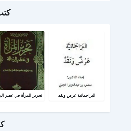
كتب
البراجماتية عرض ونقد
ك