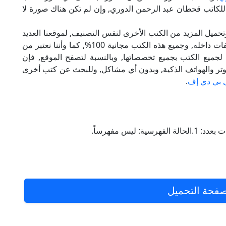
جي نقد المصادر للكاتب قحطان عبد الرحمن الدوري, وإن لم تكن هناك صورة لا
تحميل المزيد من الكتب الأخرى لنفس التصنيف, لموقعنا العديد
من الكتب الإلكترونية, وتوجد به الكثير من التصنيفات داخله, وجميع هذه الكتب مجانية 100%, كما وأننا نعتبر من
لجميع الكتب بجميع تخصصاتها, وبالنسبة لتصفح الموقع, فإن
 على الكمبيوتر والهواتف الذكية, وبدون أي مشاكل, وللبحث عن كتب أخرى
 بي دي إف
.
ليس مفهرساً.
فحة التحميل