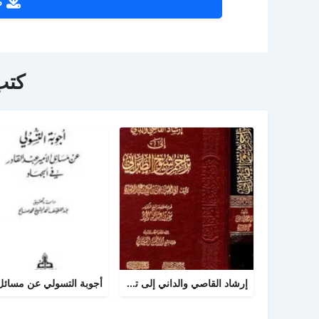
ص
كتب
إرشاد القاصي والداني إلى تراجم شيوخ الطبراني