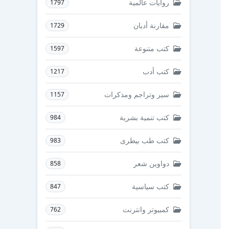
روايات عالمية
1797
مقارنة أديان
1729
كتب متنوعة
1597
كتب أدب
1217
سير وتراجم ومذكرات
1157
كتب تنمية بشرية
984
كتب طب بيطرى
983
دواوين شعر
858
كتب سياسية
847
كمبيوتر وانترنت
762