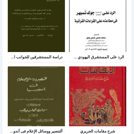
الرد على المستشرق اليهودي جولد تسيهر في مطاعنه على القراءات
دراسة المستشرقين للجوانب العقدية والفكرية من حركة الشيخ محمد بن عبدالوهاب رحمه الله
شرح مقامات الحريري
ألتنصير ووسائل الإعلام فى أندونيسيا