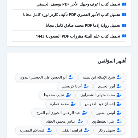
تحميل كتاب اعرف وجهك الأخر PDF يوسف الحسني
تحميل كتاب الأمير العصري PDF تأليف كارنز لورد كامل مجانا
تحميل رواية إذما PDF محمد صادق كامل مجانا
تحميل كتاب علم البيئة مقررات PDF السعودية 1443
أشهر المؤلفين
شيخ الإسلام ابن تيمية
أبو الحسن علي الحسني الندوي
أنور الجندي
أجاثا كريستي
محمد متولي الشعراوي
نجيب محفوظ
إحسان عبد القدوس
محمد عمارة
أنيس منصور
عبد الرحمن الجوزي أبو الفرج
علي الطنطاوي
عباس محمود العقاد
سهيل زكار
ابراهيم الفقى
المحاكم المصرية