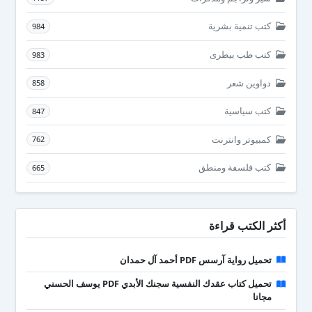
كتب تنمية بشرية
984
كتب طب بيطرى
983
دواوين شعر
858
كتب سياسية
847
كمبيوتر وانترنت
762
كتب فلسفة ومنطق
665
أكثر الكتب قراءة
تحميل رواية آرسس PDF أحمد آل حمدان
تحميل كتاب عقدك النفسية سجنك الأبدي PDF يوسف الحسني
مجانا