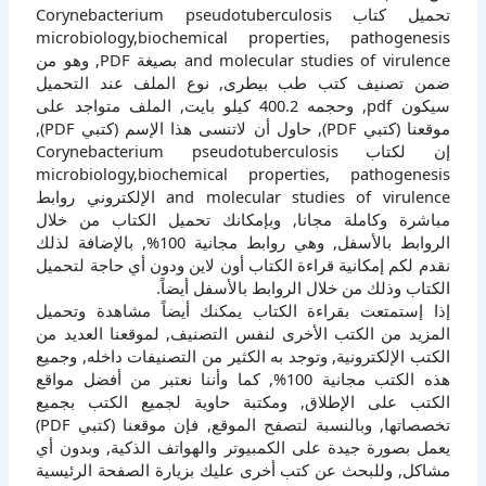
تحميل كتاب Corynebacterium pseudotuberculosis
microbiology,biochemical properties, pathogenesis
and molecular studies of virulence بصيغة PDF, وهو من
ضمن تصنيف كتب طب بيطرى, نوع الملف عند التحميل
سيكون pdf, وحجمه 400.2 كيلو بايت, الملف متواجد على
موقعنا (كتبي PDF), حاول أن لاتنسى هذا الإسم (كتبي PDF),
إن لكتاب Corynebacterium pseudotuberculosis
microbiology,biochemical properties, pathogenesis
and molecular studies of virulence الإلكتروني روابط
مباشرة وكاملة مجانا, وبإمكانك تحميل الكتاب من خلال
الروابط بالأسفل, وهي روابط مجانية 100%, بالإضافة لذلك
نقدم لكم إمكانية قراءة الكتاب أون لاين ودون أي حاجة لتحميل
الكتاب وذلك من خلال الروابط بالأسفل أيضاً.
إذا إستمتعت بقراءة الكتاب يمكنك أيضاً مشاهدة وتحميل
المزيد من الكتب الأخرى لنفس التصنيف, لموقعنا العديد من
الكتب الإلكترونية, وتوجد به الكثير من التصنيفات داخله, وجميع
هذه الكتب مجانية 100%, كما وأننا نعتبر من أفضل مواقع
الكتب على الإطلاق, ومكتبة حاوية لجميع الكتب بجميع
تخصصاتها, وبالنسبة لتصفح الموقع, فإن موقعنا (كتبي PDF)
يعمل بصورة جيدة على الكمبيوتر والهواتف الذكية, وبدون أي
مشاكل, وللبحث عن كتب أخرى عليك بزيارة الصفحة الرئيسية