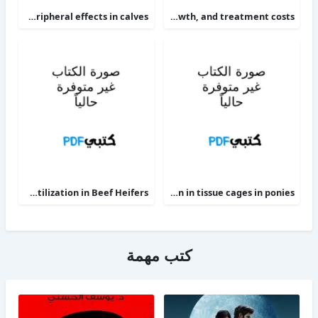
The alpha 2-adrenoceptor agonists xylazine and guanfacine exert different central nervous system, but comparable peripheral effects in calves
Targeting therapy to minimize antimicrobial use in preweaned calves effects on health, growth, and treatment costs
Phosphorus Deficiency Metabolism and Food Utilization in Beef Heifers
Clinical efficacy of intravenous administration of marbofloxacin in a Staphylococcus aureus infection in tissue cages in ponies
كتب مهمة