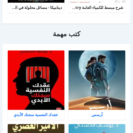
شرح مبسط للكمياء العامة college chemistry
ديناميكا - مسائل محلولة في الحركة الخطية
كتب مهمة
آرسس
عقدك النفسية سجنك الأبدي