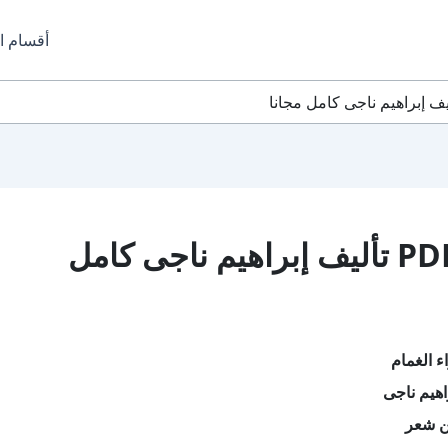
أقسام ا
تحميل كتاب وراء الغمام PDF تأليف إبراهيم ناجى كامل
ء الغمام
اهيم ناجى
ن شعر