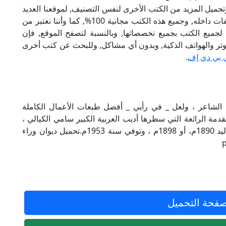
تحميل المزيد من الكتب الأخرى لنفس التصنيف, لموقعنا العديد
من الكتب الإلكترونية, وتوجد به الكثير من التصنيفات داخله, وجميع هذه الكتب مجانية 100%, كما وأننا نعتبر من
لجميع الكتب بجميع تخصصاتها, وبالنسبة لتصفح الموقع, فإن
 على الكمبيوتر والهواتف الذكية, وبدون أي مشاكل, وللبحث عن كتب أخرى
 بي دي إف
.
ن الشاعر ، ولعل _ في رأيي _ أفضل طبعات الأعمال الكاملة
قدمة الرائعة التي سطرها أديب العربية الكبير سامي الكيالي ،
وناجي من مواليد 1889م وبعضهم يجعله من مواليد 1890م، أو 1898م ، وتوفي سنة 1953م.تحميل ديوان وراء
فحة التحميل