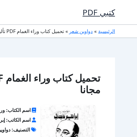
خطي
كتبي PDF
لى
لمحتوى
الرئيسية
دواوين شعر
تحميل كتاب وراء الغمام PDF تأليف إبراهيم ناجى كامل مجانا
مجانا
اسم الكتاب: ورا
اسم الكاتب: إبر
التصنيف: دواوي