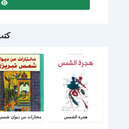
ص
كتب
هجرة الشمس