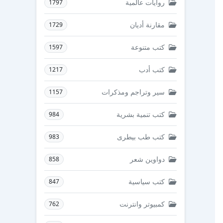
روايات عالمية
1797
مقارنة أديان
1729
كتب متنوعة
1597
كتب أدب
1217
سير وتراجم ومذكرات
1157
كتب تنمية بشرية
984
كتب طب بيطرى
983
دواوين شعر
858
كتب سياسية
847
كمبيوتر وانترنت
762