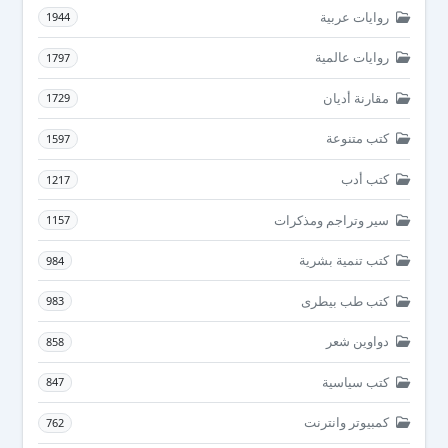
روايات عربية
1944
روايات عالمية
1797
مقارنة أديان
1729
كتب متنوعة
1597
كتب أدب
1217
سير وتراجم ومذكرات
1157
كتب تنمية بشرية
984
كتب طب بيطرى
983
دواوين شعر
858
كتب سياسية
847
كمبيوتر وانترنت
762