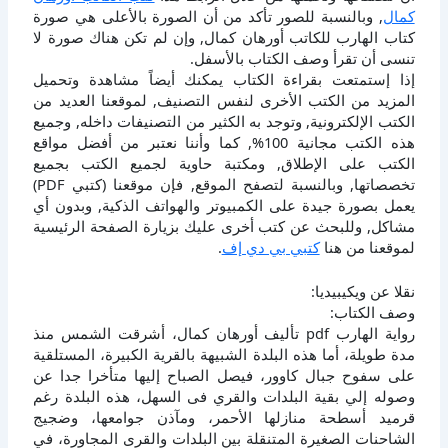
كمال
, وبالنسبة للصور تأكد من أن الصورة بالأعلى هي صورة
كتاب الهارب للكاتب أورهان كمال, وإن لم تكن هناك صورة لا
تنسى أن تقرأ وصف الكتاب بالأسفل.
إذا إستمتعت بقراءة الكتاب يمكنك أيضاً مشاهدة وتحميل
المزيد من الكتب الأخرى لنفس التصنيف, لموقعنا العديد من
الكتب الإلكترونية, وتوجد به الكثير من التصنيفات داخله, وجميع
هذه الكتب مجانية 100%, كما وأننا نعتبر من أفضل مواقع
الكتب على الإطلاق, ومكتبة حاوية لجميع الكتب بجميع
تخصصاتها, وبالنسبة لتصفح الموقع, فإن موقعنا (كتبي PDF)
يعمل بصورة جيدة على الكمبيوتر والهواتف الذكية, وبدون أي
مشاكل, وللبحث عن كتب أخرى عليك بزيارة الصفحة الرئيسية
لموقعنا من هنا
كتبي بي دي إف
.
نقلا عن ويكيبيديا:
وصف الكتاب:
رواية الهارب pdf تأليف أورهان كمال، أشرقت الشمس منذ
مدة طويلة، أما هذه البلدة الشبيهة بالقرية الكبيرة، المستلقية
على سفوح جبال كاوور، فيصل الصباح إليها متأخرا جدا عن
وصوله إلي بقية البلدات والقري فى السهل، هذه البلدة رغم
قرميد أسطحة منازلها الأحمر، ومآذن جوامعها، وضجيج
الشاحنات الصغيرة المتنقلة بين البلدات والقرى المجاورة، في