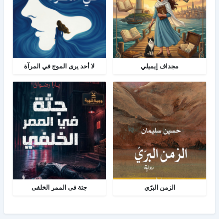
مجداف إيميلي
لا أحد يرى الموج في المرآة
الزمن البرّي
جثة فى الممر الخلفى