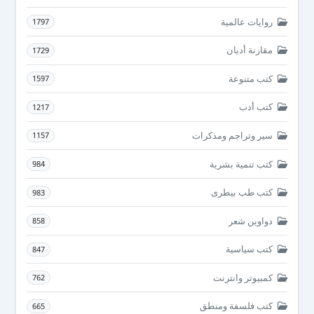
روايات عالمية
1797
مقارنة أديان
1729
كتب متنوعة
1597
كتب أدب
1217
سير وتراجم ومذكرات
1157
كتب تنمية بشرية
984
كتب طب بيطرى
983
دواوين شعر
858
كتب سياسية
847
كمبيوتر وانترنت
762
كتب فلسفة ومنطق
665