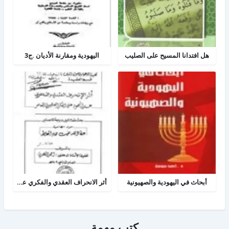
هل افتدانا المسيح على الصليب
اليهودية ومقارنة الأديان .ج3
أبحاث في اليهودية والصهيونية
أثر الانحراف العقدي والفكري عند اليهود على الفكر الصهيوني المعاصر
كتب مهمة