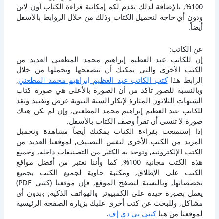
100%, بالإضافة لذلك نقدم لكم إمكانية قراءة الكتاب أون لاين
ودون أي حاجة لتحميل الكتاب وذلك من خلال الروابط بالأسفل
أيضاً.
عن الكاتب:
إن للكاتب عبد العظيم إبراهيم محمد المطعني العديد من
الكتب الأخرى والتي يمكنك أن تتصفحها وتحملها من خلال
الرابط هذا
كتب الكاتب عبد العظيم إبراهيم محمد المطعني
,
وبالنسبة للصور تأكد من أن الصورة بالأعلى هي صورة كتاب
الشبهات الثلاثون المثارة لإنكار السنة النبوية عرض وتفنيد ونقد
للكاتب عبد العظيم إبراهيم محمد المطعني, وإن لم تكن هناك
صورة لا تنسى أن تقرأ وصف الكتاب بالأسفل.
إذا إستمتعت بقراءة الكتاب يمكنك أيضاً مشاهدة وتحميل
المزيد من الكتب الأخرى لنفس التصنيف, لموقعنا العديد من
الكتب الإلكترونية, وتوجد به الكثير من التصنيفات داخله, وجميع
هذه الكتب مجانية 100%, كما وأننا نعتبر من أفضل مواقع
الكتب على الإطلاق, ومكتبة حاوية لجميع الكتب بجميع
تخصصاتها, وبالنسبة لتصفح الموقع, فإن موقعنا (كتبي PDF)
يعمل بصورة جيدة على الكمبيوتر والهواتف الذكية, وبدون أي
مشاكل, وللبحث عن كتب أخرى عليك بزيارة الصفحة الرئيسية
لموقعنا من هنا
كتبي بي دي إف
.