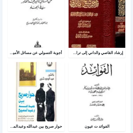
إرشاد القاصي والداني إلى تراجم شيوخ الطبراني
أجوبة التسولي عن مسائل الأمير عبد القادر في الجهاد
الفوائد ت عيون
حوار صريح بين عبدالله وعبدالمسيح