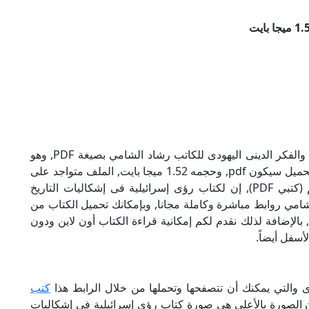
تحميل كتاب رؤى إسرائيلية فى إشكاليات التاريخ والفكر الدينى اليهودى للكاتب رشاد الشامي بصيغة PDF, وهو
من ضمن تصنيف مقارنة أديان, نوع الملف عند التحميل سيكون pdf, وحجمه 1.52 ميجا بايت, الملف متواجد على
موقعنا (كتبي PDF), حاول أن لاتنسى هذا الإسم (كتبي PDF), إن لكتاب رؤى إسرائيلية فى إشكاليات التاريخ
لشامي روابط مباشرة وكاملة مجانا, وبإمكانك تحميل الكتاب من
 الروابط بالأسفل, وهي روابط مجانية 100%, بالإضافة لذلك نقدم لكم إمكانية قراءة الكتاب أون لاين ودون
أسفل أيضاً.
ى والتي يمكنك أن تتصفحها وتحملها من خلال الرابط هذا
كتب
أن الصورة بالأعلى هي صورة كتاب رؤى إسرائيلية فى إشكاليات