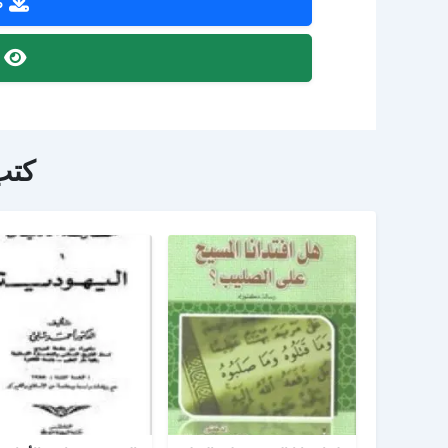
ص
ص
كتب