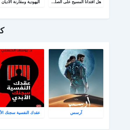
هل افتدانا المسيح على الصليب
اليهودية ومقارنة الأديان .
ك
آرسس
عقدك النفسية سجنك الأ