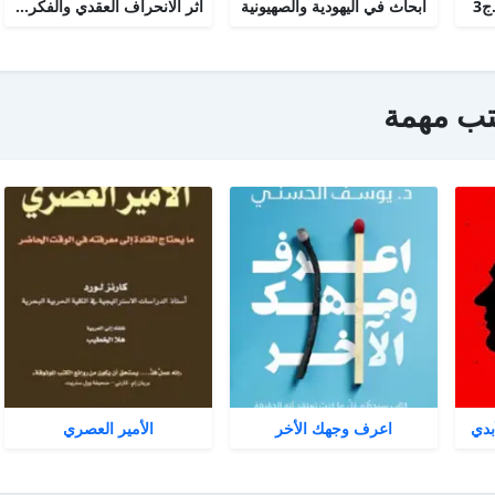
ج3
أبحاث في اليهودية والصهيونية
أثر الانحراف العقدي والفكري عند اليهود على الفكر الصهيوني المعاصر
تب مهمة
بدي
اعرف وجهك الأخر
الأمير العصري