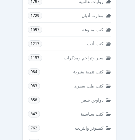
روايات عالمية
1797
مقارنة أديان
1729
كتب متنوعة
1597
كتب أدب
1217
سير وتراجم ومذكرات
1157
كتب تنمية بشرية
984
كتب طب بيطرى
983
دواوين شعر
858
كتب سياسية
847
كمبيوتر وانترنت
762