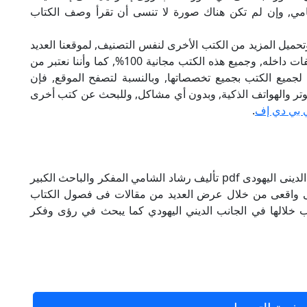
لشامي, وإن لم تكن هناك صورة لا تنسى أن تقرأ وصف الكتاب
تحميل المزيد من الكتب الأخرى لنفس التصنيف, لموقعنا العديد
من الكتب الإلكترونية, وتوجد به الكثير من التصنيفات داخله, وجميع هذه الكتب مجانية 100%, كما وأننا نعتبر من
لجميع الكتب بجميع تخصصاتها, وبالنسبة لتصفح الموقع, فإن
 على الكمبيوتر والهواتف الذكية, وبدون أي مشاكل, وللبحث عن كتب أخرى
 بي دي إف
.
كتاب رؤى إسرائيلية فى إشكاليات التاريخ والفكر الدينى اليهودى pdf تأليف رشاد الشامي المفكر والباحث الكبير
ثى واقعى من خلال عرض العديد من مقالات فى فصول الكتاب
 خلالها في الجانب الديني اليهودي كما يبحث في رؤى وفكر