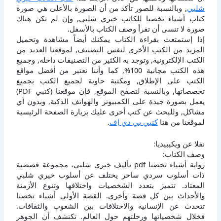
شلبي
, وبالنسبة للصور تأكد من أن الصورة بالأعلى هي صورة
كتاب أشياء تخصنا للكاتب خيري شلبي, وإن لم تكن هناك
صورة لا تنسى أن تقرأ وصف الكتاب بالأسفل.
إذا إستمتعت بقراءة الكتاب يمكنك أيضاً مشاهدة وتحميل
المزيد من الكتب الأخرى لنفس التصنيف, لموقعنا العديد من
الكتب الإلكترونية, وتوجد به الكثير من التصنيفات داخله, وجميع
هذه الكتب مجانية 100%, كما وأننا نعتبر من أفضل مواقع
الكتب على الإطلاق, ومكتبة حاوية لجميع الكتب بجميع
تخصصاتها, وبالنسبة لتصفح الموقع, فإن موقعنا (كتبي PDF)
يعمل بصورة جيدة على الكمبيوتر والهواتف الذكية, وبدون أي
مشاكل, وللبحث عن كتب أخرى عليك بزيارة الصفحة الرئيسية
لموقعنا من هنا
كتبي بي دي إف
.
نقلا عن ويكيبيديا:
وصف الكتاب:
رواية أشياء تخصنا pdf تأليف خيري شلبي، مجموعة قصصية
ذات أسلوب سردي ساحر يختلف عن أسلوب خيري شلبي
المعتاد. تتميز بتعدد الشخصيات واختلافها وتنوع الأزمنة
والأحداث بين كل قصة وأخري. القصة الأولي أشياء تخصنا
تتحدث عن الإنسانية والاختلافات بين الشعوب والثقافات.
فخلال شخصياتها ورحلتهم حول العالم. تكتشف أن الجوهر