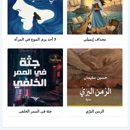
مجداف إيميلي
لا أحد يرى الموج في المرآة
الزمن البرّي
جثة فى الممر الخلفى