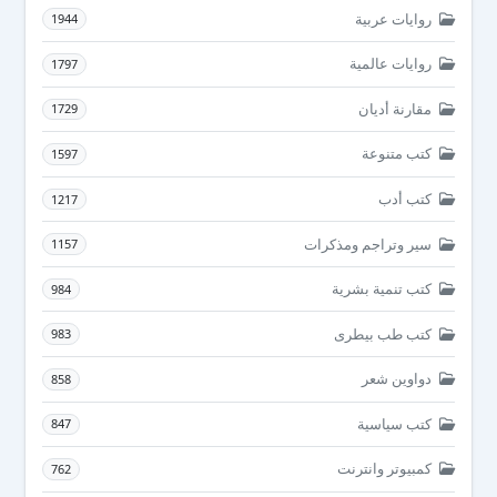
روايات عربية
1944
روايات عالمية
1797
مقارنة أديان
1729
كتب متنوعة
1597
كتب أدب
1217
سير وتراجم ومذكرات
1157
كتب تنمية بشرية
984
كتب طب بيطرى
983
دواوين شعر
858
كتب سياسية
847
كمبيوتر وانترنت
762