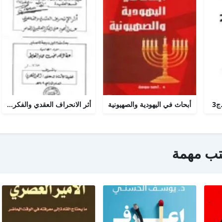
ج3
أبحاث في اليهودية والصهيونية
أثر الانحراف العقدي والفكري عند اليهود على الفكر الصهيوني المعاصر
تب مهمة