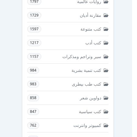
روايات عالمية
1797
مقارنة أديان
1729
كتب متنوعة
1597
كتب أدب
1217
سير وتراجم ومذكرات
1157
كتب تنمية بشرية
984
كتب طب بيطرى
983
دواوين شعر
858
كتب سياسية
847
كمبيوتر وانترنت
762