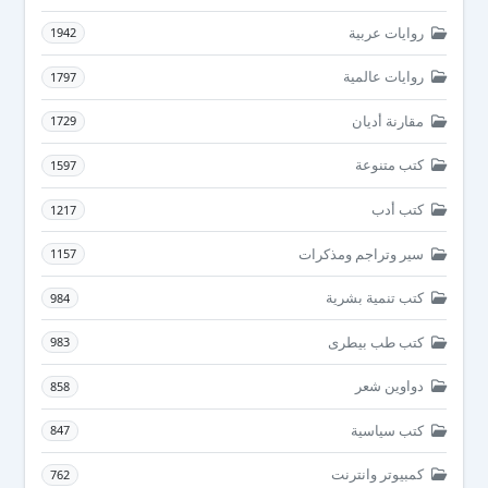
روايات عربية
1942
روايات عالمية
1797
مقارنة أديان
1729
كتب متنوعة
1597
كتب أدب
1217
سير وتراجم ومذكرات
1157
كتب تنمية بشرية
984
كتب طب بيطرى
983
دواوين شعر
858
كتب سياسية
847
كمبيوتر وانترنت
762