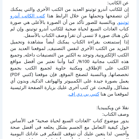
عن الكاتب:
إن للكاتب أندرو توتينو العديد من الكتب الأخرى والتي يمكنك
أن تتصفحها وتحملها من خلال الرابط هذا
كتب الكاتب أندرو
توتينو
, وبالنسبة للصور تأكد من أن الصورة بالأعلى هي صورة
كتاب العادات السبع لحياة صحية للكاتب أندرو توتينو, وإن لم
تكن هناك صورة لا تنسى أن تقرأ وصف الكتاب بالأسفل.
إذا إستمتعت بقراءة الكتاب يمكنك أيضاً مشاهدة وتحميل
المزيد من الكتب الأخرى لنفس التصنيف, لموقعنا العديد من
الكتب الإلكترونية, وتوجد به الكثير من التصنيفات داخله, وجميع
هذه الكتب مجانية 100%, كما وأننا نعتبر من أفضل مواقع
الكتب على الإطلاق, ومكتبة حاوية لجميع الكتب بجميع
تخصصاتها, وبالنسبة لتصفح الموقع, فإن موقعنا (كتبي PDF)
يعمل بصورة جيدة على الكمبيوتر والهواتف الذكية, وبدون أي
مشاكل, وللبحث عن كتب أخرى عليك بزيارة الصفحة الرئيسية
لموقعنا من هنا
كتبي بي دي إف
.
نقلا عن ويكيبيديا:
وصف الكتاب:
يدور موضوع كتاب “العادات السبع لحياة صحية” فى الأساس
حول كيفية التعامل مع الجسم بشكل يجلعه فى أفضل صحة
وأحسن. لذا يتعين عليك أن تتوقف للتفكير فى عاداتك اليومية