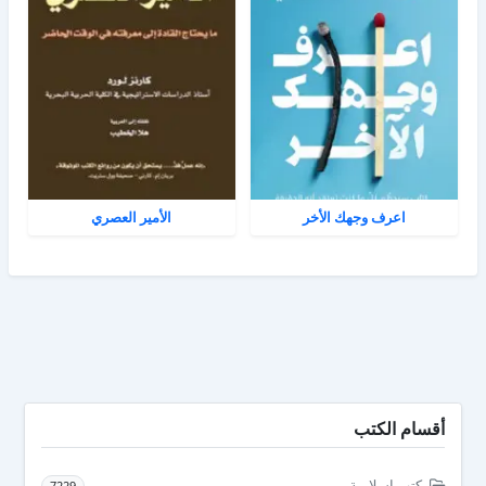
اعرف وجهك الأخر
الأمير العصري
أقسام الكتب
كتب إسلامية
7229