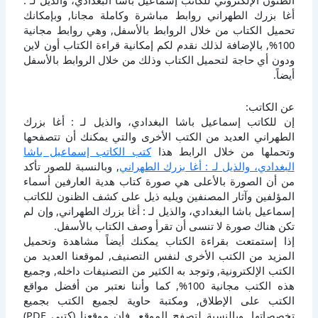
الظنون الإلكتروني للكاتب إسماعيل باشا البغدادي، والذيل لـ :
أغا بزرك الطهراني روابط مباشرة وكاملة مجانا, وبإمكانك
تحميل الكتاب من خلال الروابط بالأسفل, وهي روابط مجانية
100%, بالإضافة لذلك نقدم لكم إمكانية قراءة الكتاب أون لاين
ودون أي حاجة لتحميل الكتاب وذلك من خلال الروابط بالأسفل
أيضاً.
عن الكاتب:
إن للكاتب إسماعيل باشا البغدادي، والذيل لـ : أغا بزرك
الطهراني العديد من الكتب الأخرى والتي يمكنك أن تتصفحها
وتحملها من خلال الرابط هذا
كتب الكاتب إسماعيل باشا
البغدادي، والذيل لـ : أغا بزرك الطهراني
, وبالنسبة للصور تأكد
من أن الصورة بالأعلى هي صورة كتاب هدية العارفين أسماء
المؤلفين وآثار المصنفين ويليه ذيل على كشف الظنون للكاتب
إسماعيل باشا البغدادي، والذيل لـ : أغا بزرك الطهراني, وإن لم
تكن هناك صورة لا تنسى أن تقرأ وصف الكتاب بالأسفل.
إذا إستمتعت بقراءة الكتاب يمكنك أيضاً مشاهدة وتحميل
المزيد من الكتب الأخرى لنفس التصنيف, لموقعنا العديد من
الكتب الإلكترونية, وتوجد به الكثير من التصنيفات داخله, وجميع
هذه الكتب مجانية 100%, كما وأننا نعتبر من أفضل مواقع
الكتب على الإطلاق, ومكتبة حاوية لجميع الكتب بجميع
تخصصاتها, وبالنسبة لتصفح الموقع, فإن موقعنا (كتبي PDF)