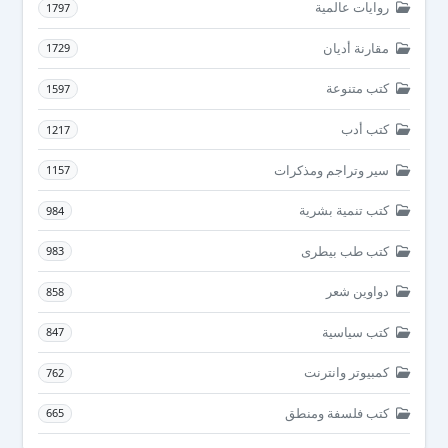
روايات عالمية
1797
مقارنة أديان
1729
كتب متنوعة
1597
كتب أدب
1217
سير وتراجم ومذكرات
1157
كتب تنمية بشرية
984
كتب طب بيطرى
983
دواوين شعر
858
كتب سياسية
847
كمبيوتر وانترنت
762
كتب فلسفة ومنطق
665