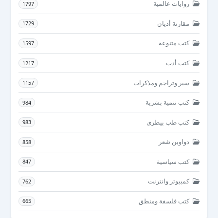
روايات عالمية
1797
مقارنة أديان
1729
كتب متنوعة
1597
كتب أدب
1217
سير وتراجم ومذكرات
1157
كتب تنمية بشرية
984
كتب طب بيطرى
983
دواوين شعر
858
كتب سياسية
847
كمبيوتر وانترنت
762
كتب فلسفة ومنطق
665