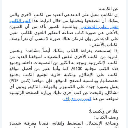
عن الكاتب:
إن للكاتب مقبل علي الدعدعي العديد من الكتب الأخرى والتي
يمكنك أن تتصفحها وتحملها من خلال الرابط هذا
كتب الكاتب
مقبل علي الدعدعي
, وبالنسبة للصور تأكد من أن الصورة
بالأعلى هي صورة كتاب صناعة التفكير اللغوى للكاتب مقبل
علي الدعدعي, وإن لم تكن هناك صورة لا تنسى أن تقرأ وصف
الكتاب بالأسفل.
إذا إستمتعت بقراءة الكتاب يمكنك أيضاً مشاهدة وتحميل
المزيد من الكتب الأخرى لنفس التصنيف, لموقعنا العديد من
الكتب الإلكترونية, وتوجد به الكثير من التصنيفات داخله, وجميع
هذه الكتب مجانية 100%, كما وأننا نعتبر من أفضل مواقع
الكتب على الإطلاق, ومكتبة حاوية لجميع الكتب بجميع
تخصصاتها, وبالنسبة لتصفح الموقع, فإن موقعنا (كتبي PDF)
يعمل بصورة جيدة على الكمبيوتر والهواتف الذكية, وبدون أي
مشاكل, وللبحث عن كتب أخرى عليك بزيارة الصفحة الرئيسية
لموقعنا من هنا
كتبي بي دي إف
.
نقلا عن ويكيبيديا:
وصف الكتاب:
وصناعة الإستدلال المنضبط وإتقانه، قضايا معرفية شديدة