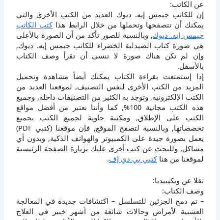
عن الكاتب:
إن للكاتب جيمس إيه. ديوك العديد من الكتب الأخرى والتي
يمكنك أن تتصفحها وتحملها من خلال الرابط هذا
كتب الكاتب
جيمس إيه. ديوك
, وبالنسبة للصور تأكد من أن الصورة بالأعلى
هي صورة كتاب الصيدلية الخضراء للكاتب جيمس إيه. ديوك,
وإن لم تكن هناك صورة لا تنسى أن تقرأ وصف الكتاب
بالأسفل.
إذا إستمتعت بقراءة الكتاب يمكنك أيضاً مشاهدة وتحميل
المزيد من الكتب الأخرى لنفس التصنيف, لموقعنا العديد من
الكتب الإلكترونية, وتوجد به الكثير من التصنيفات داخله, وجميع
هذه الكتب مجانية 100%, كما وأننا نعتبر من أفضل مواقع
الكتب على الإطلاق, ومكتبة حاوية لجميع الكتب بجميع
تخصصاتها, وبالنسبة لتصفح الموقع, فإن موقعنا (كتبي PDF)
يعمل بصورة جيدة على الكمبيوتر والهواتف الذكية, وبدون أي
مشاكل, وللبحث عن كتب أخرى عليك بزيارة الصفحة الرئيسية
لموقعنا من هنا
كتبي بي دي إف
.
نقلا عن ويكيبيديا:
وصف الكتاب:
– تم دمج الجزئين للتسلسل – اكتشافات جديدة في المعالجة
العشبية لأمراض وحالات شائعة من أشهر خبير في العلاج