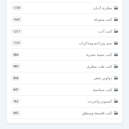
مقارنة أديان
1729
كتب متنوعة
1597
كتب أدب
1217
سير وتراجم ومذكرات
1157
كتب تنمية بشرية
984
كتب طب بيطرى
983
دواوين شعر
858
كتب سياسية
847
كمبيوتر وانترنت
762
كتب فلسفة ومنطق
665