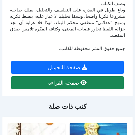
وصف الكتاب:
وباع طويل في القدرة على التفلسف والتحليل، يملك صاحبه
مشروعا فكريا واضحا، ونسقا تحليليا لا غبار عليه، يبسط فكرته
بمنهج “عقلاني” منطقي محكم البناء، لهذا فلا غرابة أن تجد
جزالة اللفظ تجاور فصاحة المعنى، وكثافة الفكرة تلامس صدق
المقصد.
جميع حقوق النشر محفوظة للكاتب.
صفحة التحميل
صفحة القراءة
كتب ذات صلة