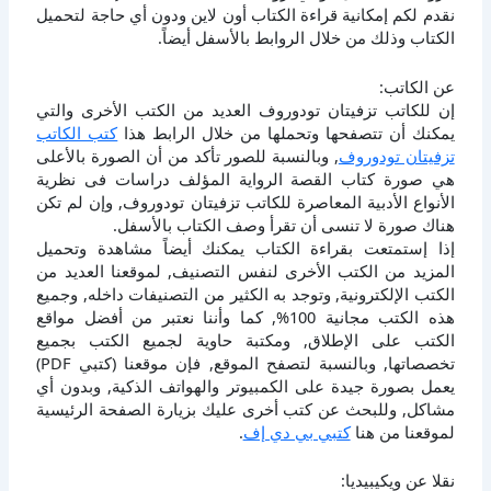
نقدم لكم إمكانية قراءة الكتاب أون لاين ودون أي حاجة لتحميل
الكتاب وذلك من خلال الروابط بالأسفل أيضاً.
عن الكاتب:
إن للكاتب تزفيتان تودوروف العديد من الكتب الأخرى والتي
يمكنك أن تتصفحها وتحملها من خلال الرابط هذا
كتب الكاتب
تزفيتان تودوروف
, وبالنسبة للصور تأكد من أن الصورة بالأعلى
هي صورة كتاب القصة الرواية المؤلف دراسات فى نظرية
الأنواع الأدبية المعاصرة للكاتب تزفيتان تودوروف, وإن لم تكن
هناك صورة لا تنسى أن تقرأ وصف الكتاب بالأسفل.
إذا إستمتعت بقراءة الكتاب يمكنك أيضاً مشاهدة وتحميل
المزيد من الكتب الأخرى لنفس التصنيف, لموقعنا العديد من
الكتب الإلكترونية, وتوجد به الكثير من التصنيفات داخله, وجميع
هذه الكتب مجانية 100%, كما وأننا نعتبر من أفضل مواقع
الكتب على الإطلاق, ومكتبة حاوية لجميع الكتب بجميع
تخصصاتها, وبالنسبة لتصفح الموقع, فإن موقعنا (كتبي PDF)
يعمل بصورة جيدة على الكمبيوتر والهواتف الذكية, وبدون أي
مشاكل, وللبحث عن كتب أخرى عليك بزيارة الصفحة الرئيسية
لموقعنا من هنا
كتبي بي دي إف
.
نقلا عن ويكيبيديا: