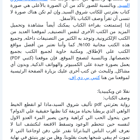
السيد
, وبالنسبة للصور تأكد من أن الصورة بالأعلى هي صورة
كتاب بعثرتني للكاتب شروق السيد, وإن لم تكن هناك صورة لا
تنسى أن تقرأ وصف الكتاب بالأسفل.
إذا إستمتعت بقراءة الكتاب يمكنك أيضاً مشاهدة وتحميل
المزيد من الكتب الأخرى لنفس التصنيف, لموقعنا العديد من
الكتب الإلكترونية, وتوجد به الكثير من التصنيفات داخله, وجميع
هذه الكتب مجانية 100%, كما وأننا نعتبر من أفضل مواقع
الكتب على الإطلاق, ومكتبة حاوية لجميع الكتب بجميع
تخصصاتها, وبالنسبة لتصفح الموقع, فإن موقعنا (كتبي PDF)
يعمل بصورة جيدة على الكمبيوتر والهواتف الذكية, وبدون أي
مشاكل, وللبحث عن كتب أخرى عليك بزيارة الصفحة الرئيسية
لموقعنا من هنا
كتبي بي دي إف
.
نقلا عن ويكيبيديا:
وصف الكتاب:
رواية بعثرتني pdf تأليف شروق السيد،ﻣﺎﺫﺍ ﻟﻮ ﺍﻧﻘﻄﻊ ﺍﻟﺨﻴﻂ
ﺍﻟﻮﺍﻫﻲ ﺍﻟﺬﻱ ﻳﺮﺑﻄﻨﺎ ﺑﺤﻴﺎﺓ ﻣﺰﻳﻔﺔ ﻛﻨﺎ ﻧﻈﻨﻬﺎ ﺣﻘﻴﻘﻴﺔ ﻋﻠﻲ ﺍﻟﺪﻭﺍﻡ؟
ﺣﻴﻦ ﻳﺘﺤﻮﻝ ﺍﻟﺤﺐ ﺍﻟﻲ ﻛﺮﺍﻫﻴﺔ ﻭﺣﻴﻦ ﻳﺼﻴﺮ ﺍﻟﻤﺮﺀ ﺍﻟﻌﺪﻭ ﺍﻻﻭﻝ
ﻟﻨﻔﺴﻪ ﺣﻴﻦ ﺗﺘﺤﻄﻢ ﺍﻟﻮﻋﻮﺩ ﻭﺗﺴﻘﻂ ﺍﻻﻗﻨﻌﺔ ﻟﻨﻜﺘﺸﻒ ﺍﻧﻨﺎ ﻻ
ﻧﻌﺮﻑ ﺍﻗﺮﺏ ﺍﻟﻨﺎﺱ ﺍﻟﻴﻨﺎ.ﺗﺮﺍﻧﺎ ﻧﻘﺪﺭ ﻋﻠﻲ ﺩﻓﻦ ﺍﻭﺟﺎﻋﻨﺎ ﺍﻟﺘﻲ ﻻ
ﺗﻤﻮﺕ ﺍﻡ ﻳﺒﻘﻲ ﺷﺒﺤﻬﺎ ﻳﻌﺒﺚ ﺑﻘﻠﻮﺑﻨﺎ. ﻭﻫﻞ ﻣﻦ ﻧﻮﺭ ﻳﻨﺒﺜﻖ ﻓﻲ ﻧﻬﺎﻳﺔ