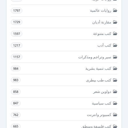
روايات عالمية
1797
مقارنة أديان
1729
كتب متنوعة
1597
كتب أدب
1217
سير وتراجم ومذكرات
1157
كتب تنمية بشرية
984
كتب طب بيطرى
983
دواوين شعر
858
كتب سياسية
847
كمبيوتر وانترنت
762
كتب فلسفة ومنطق
665