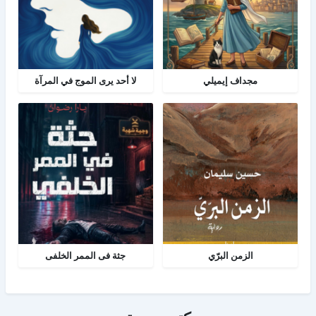
مجداف إيميلي
لا أحد يرى الموج في المرآة
الزمن البرّي
جثة فى الممر الخلفى