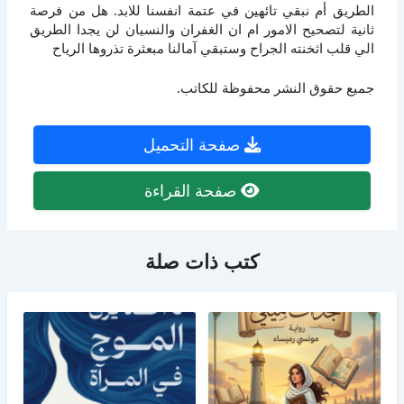
ﺍﻟﻄﺮﻳﻖ أﻡ ﻧﺒﻘﻲ ﺗﺎﺋﻬﻴﻦ ﻓﻲ ﻋﺘﻤﺔ ﺍﻧﻔﺴﻨﺎ ﻟﻼﺑﺪ. ﻫﻞ ﻣﻦ ﻓﺮﺻﺔ
ﺛﺎﻧﻴﺔ ﻟﺘﺼﺤﻴﺢ ﺍﻻﻣﻮﺭ ﺍﻡ ﺍﻥ ﺍﻟﻐﻔﺮﺍﻥ ﻭﺍﻟﻨﺴﻴﺎﻥ ﻟﻦ ﻳﺠﺪﺍ ﺍﻟﻄﺮﻳﻖ
ﺍﻟﻲ ﻗﻠﺐ ﺍﺛﺨﻨﺘﻪ ﺍﻟﺠﺮﺍﺡ ﻭﺳﺘﺒﻘﻲ ﺁﻣﺎﻟﻨﺎ ﻣﺒﻌﺜﺮﺓ ﺗﺬﺭﻭﻫﺎ ﺍﻟﺮﻳﺎﺡ
جميع حقوق النشر محفوظة للكاتب.
صفحة التحميل
صفحة القراءة
كتب ذات صلة