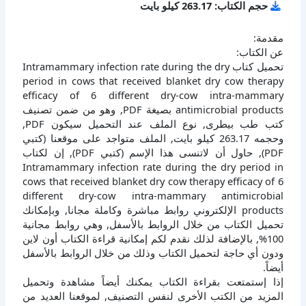
حجم الكتاب: 263.17 كيلو بايت
مقدمة:
عن الكتاب:
تحميل كتاب Intramammary infection rate during the dry
period in cows that received blanket dry cow therapy
efficacy of 6 different dry-cow intra-mammary
antimicrobial products بصيغة PDF, وهو من ضمن تصنيف
كتب طب بيطرى, نوع الملف عند التحميل سيكون PDF,
وحجمه 263.17 كيلو بايت, الملف متواجد على موقعنا (كتبي
PDF), حاول أن لاتنسى هذا الإسم (كتبي PDF), إن لكتاب
Intramammary infection rate during the dry period in
cows that received blanket dry cow therapy efficacy of 6
different dry-cow intra-mammary antimicrobial
products الإلكتروني روابط مباشرة وكاملة مجانا, وبإمكانك
تحميل الكتاب من خلال الروابط بالأسفل, وهي روابط مجانية
100%, بالإضافة لذلك نقدم لكم إمكانية قراءة الكتاب أون لاين
ودون أي حاجة لتحميل الكتاب وذلك من خلال الروابط بالأسفل
أيضاً.
إذا إستمتعت بقراءة الكتاب يمكنك أيضاً مشاهدة وتحميل
المزيد من الكتب الأخرى لنفس التصنيف, لموقعنا العديد من