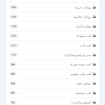
روايات عربية
1942
روايات عالمية
1797
مقارنة أديان
1729
كتب متنوعة
1597
كتب أدب
1217
سير وتراجم ومذكرات
1157
كتب تنمية بشرية
984
كتب طب بيطرى
983
دواوين شعر
858
كتب سياسية
847
كمبيوتر وانترنت
762