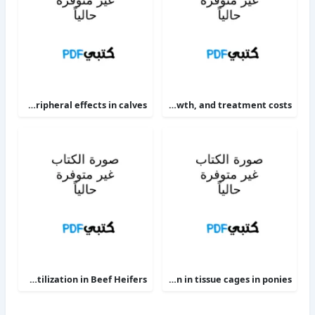
The alpha 2-adrenoceptor agonists xylazine and guanfacine exert different central nervous system, but comparable peripheral effects in calves
Targeting therapy to minimize antimicrobial use in preweaned calves effects on health, growth, and treatment costs
Phosphorus Deficiency Metabolism and Food Utilization in Beef Heifers
Clinical efficacy of intravenous administration of marbofloxacin in a Staphylococcus aureus infection in tissue cages in ponies