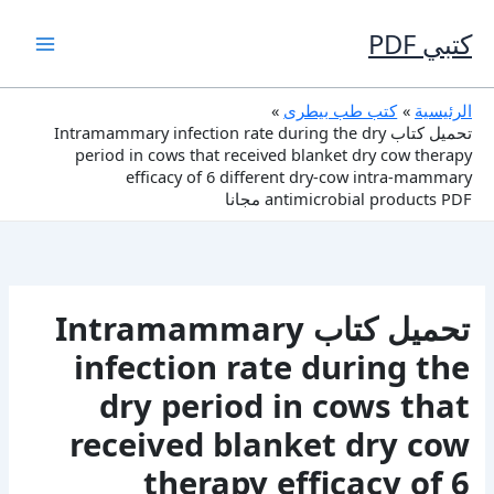
خطي
لى
كتبي PDF
لمحتوى
الرئيسية
كتب طب بيطرى
تحميل كتاب Intramammary infection rate during the dry
period in cows that received blanket dry cow therapy
efficacy of 6 different dry-cow intra-mammary
antimicrobial products PDF مجانا
تحميل كتاب Intramammary
infection rate during the
dry period in cows that
received blanket dry cow
therapy efficacy of 6