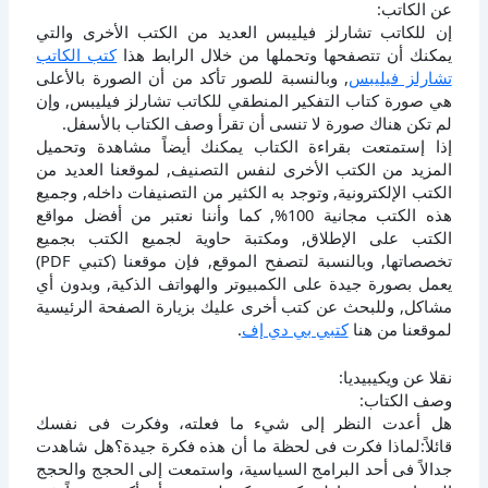
عن الكاتب:
إن للكاتب تشارلز فيليبس العديد من الكتب الأخرى والتي
يمكنك أن تتصفحها وتحملها من خلال الرابط هذا
كتب الكاتب
تشارلز فيليبس
, وبالنسبة للصور تأكد من أن الصورة بالأعلى
هي صورة كتاب التفكير المنطقي للكاتب تشارلز فيليبس, وإن
لم تكن هناك صورة لا تنسى أن تقرأ وصف الكتاب بالأسفل.
إذا إستمتعت بقراءة الكتاب يمكنك أيضاً مشاهدة وتحميل
المزيد من الكتب الأخرى لنفس التصنيف, لموقعنا العديد من
الكتب الإلكترونية, وتوجد به الكثير من التصنيفات داخله, وجميع
هذه الكتب مجانية 100%, كما وأننا نعتبر من أفضل مواقع
الكتب على الإطلاق, ومكتبة حاوية لجميع الكتب بجميع
تخصصاتها, وبالنسبة لتصفح الموقع, فإن موقعنا (كتبي PDF)
يعمل بصورة جيدة على الكمبيوتر والهواتف الذكية, وبدون أي
مشاكل, وللبحث عن كتب أخرى عليك بزيارة الصفحة الرئيسية
لموقعنا من هنا
كتبي بي دي إف
.
نقلا عن ويكيبيديا:
وصف الكتاب:
هل أعدت النظر إلى شيء ما فعلته، وفكرت فى نفسك
قائلاً:لماذا فكرت فى لحظة ما أن هذه فكرة جيدة؟هل شاهدت
جدالاً فى أحد البرامج السياسية، واستمعت إلى الحجج والحجج