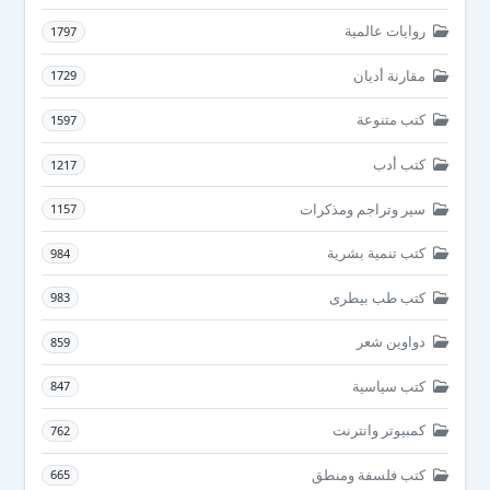
روايات عالمية
1797
مقارنة أديان
1729
كتب متنوعة
1597
كتب أدب
1217
سير وتراجم ومذكرات
1157
كتب تنمية بشرية
984
كتب طب بيطرى
983
دواوين شعر
859
كتب سياسية
847
كمبيوتر وانترنت
762
كتب فلسفة ومنطق
665