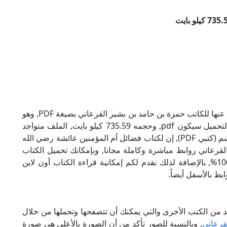
تحميل كتاب فضائل أم المؤمنين عائشة رضي الله عنها للكاتب حمزة بن حامد بن بشير القرعاني بصيغة PDF, وهو
من ضمن تصنيف كتب إسلامية, نوع الملف عند التحميل سيكون pdf, وحجمه 735.59 كيلو بايت, الملف متواجد
على موقعنا (كتبي PDF), حاول أن لاتنسى هذا الإسم (كتبي PDF), إن لكتاب فضائل أم المؤمنين عائشة رضي الله
لقرعاني روابط مباشرة وكاملة مجانا, وبإمكانك تحميل الكتاب
من خلال الروابط بالأسفل, وهي روابط مجانية 100%, بالإضافة لذلك نقدم لكم إمكانية قراءة الكتاب أون لاين
ط بالأسفل أيضاً.
د من الكتب الأخرى والتي يمكنك أن تتصفحها وتحملها من خلال
قرعاني
, وبالنسبة للصور تأكد من أن الصورة بالأعلى هي صورة