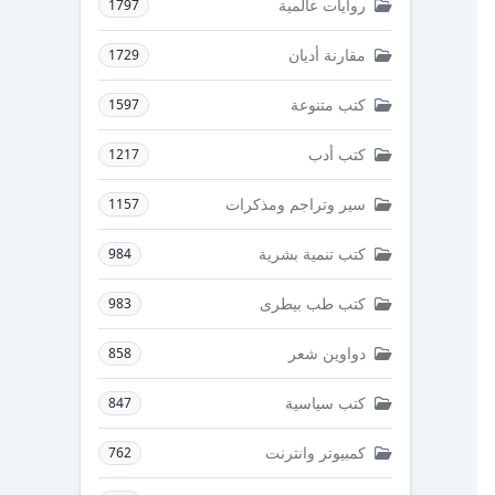
روايات عالمية
1797
مقارنة أديان
1729
كتب متنوعة
1597
كتب أدب
1217
سير وتراجم ومذكرات
1157
كتب تنمية بشرية
984
كتب طب بيطرى
983
دواوين شعر
858
كتب سياسية
847
كمبيوتر وانترنت
762