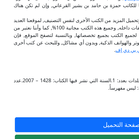
للكاتب حمزة بن حامد بن بشير القرعاني, وإن لم تكن هناك
تحميل المزيد من الكتب الأخرى لنفس التصنيف, لموقعنا العديد
من الكتب الإلكترونية, وتوجد به الكثير من التصنيفات داخله, وجميع هذه الكتب مجانية 100%, كما وأننا نعتبر من
لجميع الكتب بجميع تخصصاتها, وبالنسبة لتصفح الموقع, فإن
 على الكمبيوتر والهواتف الذكية, وبدون أي مشاكل, وللبحث عن كتب أخرى
 بي دي إف
.
الناشر للكتاب: دار السندس للتراث الإسلامي.مجلدات بعدد: 1.السنة التي نشر فيها الكتاب: 1428 – 2007.عدد
فحة التحميل