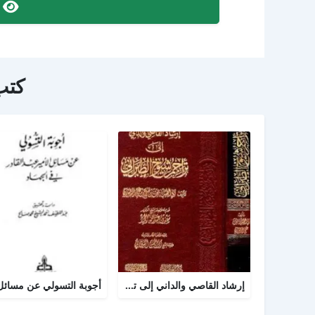
ص
كتب
إرشاد القاصي والداني إلى تراجم شيوخ الطبراني