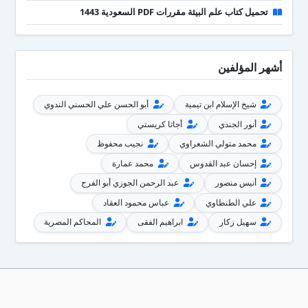
تحميل كتاب علم البيئة مقررات PDF السعودية 1443
أشهر المؤلفين
شيخ الإسلام ابن تيمية
أبو الحسن علي الحسني الندوي
أنور الجندي
أجاثا كريستي
محمد متولي الشعراوي
نجيب محفوظ
إحسان عبد القدوس
محمد عمارة
أنيس منصور
عبد الرحمن الجوزي أبو الفرج
علي الطنطاوي
عباس محمود العقاد
سهيل زكار
ابراهيم الفقى
المحاكم المصرية