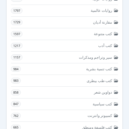
روايات عالمية
1797
مقارنة أديان
1729
كتب متنوعة
1597
كتب أدب
1217
سير وتراجم ومذكرات
1157
كتب تنمية بشرية
984
كتب طب بيطرى
983
دواوين شعر
858
كتب سياسية
847
كمبيوتر وانترنت
762
كتب فلسفة ومنطق
665