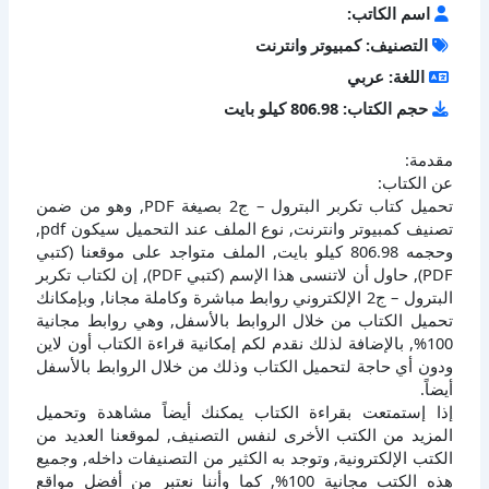
اسم الكاتب:
التصنيف: كمبيوتر وانترنت
اللغة: عربي
حجم الكتاب: 806.98 كيلو بايت
مقدمة:
عن الكتاب:
تحميل كتاب تكربر البترول – ج2 بصيغة PDF, وهو من ضمن
تصنيف كمبيوتر وانترنت, نوع الملف عند التحميل سيكون pdf,
وحجمه 806.98 كيلو بايت, الملف متواجد على موقعنا (كتبي
PDF), حاول أن لاتنسى هذا الإسم (كتبي PDF), إن لكتاب تكربر
البترول – ج2 الإلكتروني روابط مباشرة وكاملة مجانا, وبإمكانك
تحميل الكتاب من خلال الروابط بالأسفل, وهي روابط مجانية
100%, بالإضافة لذلك نقدم لكم إمكانية قراءة الكتاب أون لاين
ودون أي حاجة لتحميل الكتاب وذلك من خلال الروابط بالأسفل
أيضاً.
إذا إستمتعت بقراءة الكتاب يمكنك أيضاً مشاهدة وتحميل
المزيد من الكتب الأخرى لنفس التصنيف, لموقعنا العديد من
الكتب الإلكترونية, وتوجد به الكثير من التصنيفات داخله, وجميع
هذه الكتب مجانية 100%, كما وأننا نعتبر من أفضل مواقع