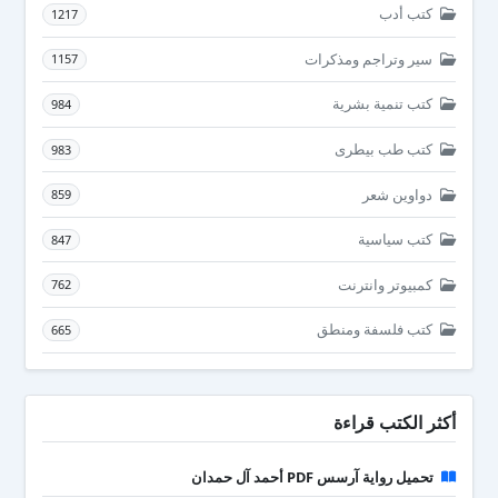
كتب أدب
1217
سير وتراجم ومذكرات
1157
كتب تنمية بشرية
984
كتب طب بيطرى
983
دواوين شعر
859
كتب سياسية
847
كمبيوتر وانترنت
762
كتب فلسفة ومنطق
665
أكثر الكتب قراءة
تحميل رواية آرسس PDF أحمد آل حمدان