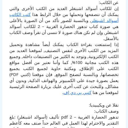
عن الكاتب:
إن للكاتب أسوالد اشبنغلر العديد من الكتب الأخرى والتي
يمكنك أن تتصفحها وتحملها من خلال الرابط هذا
كتب الكاتب
أسوالد اشبنغلر
, وبالنسبة للصور تأكد من أن الصورة بالأعلى
هي صورة كتاب تدهور الحضارة الغربية – 2 للكاتب أسوالد
اشبنغلر, وإن لم تكن هناك صورة لا تنسى أن تقرأ وصف الكتاب
بالأسفل.
إذا إستمتعت بقراءة الكتاب يمكنك أيضاً مشاهدة وتحميل
المزيد من الكتب الأخرى لنفس التصنيف, لموقعنا العديد من
الكتب الإلكترونية, وتوجد به الكثير من التصنيفات داخله, وجميع
هذه الكتب مجانية 100%, كما وأننا نعتبر من أفضل مواقع
الكتب على الإطلاق, ومكتبة حاوية لجميع الكتب بجميع
تخصصاتها, وبالنسبة لتصفح الموقع, فإن موقعنا (كتبي PDF)
يعمل بصورة جيدة على الكمبيوتر والهواتف الذكية, وبدون أي
مشاكل, وللبحث عن كتب أخرى عليك بزيارة الصفحة الرئيسية
لموقعنا من هنا
كتبي بي دي إف
.
نقلا عن ويكيبيديا:
وصف الكتاب:
تدهور الحضارة الغربية – 2 pdf تأليف (أسوالد اشبنغلر) :بلغ
التقدير والاحترام لهذا العمل في العالم حداً صنف معه كأعظم