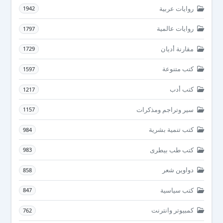
روايات عربية
1942
روايات عالمية
1797
مقارنة أديان
1729
كتب متنوعة
1597
كتب أدب
1217
سير وتراجم ومذكرات
1157
كتب تنمية بشرية
984
كتب طب بيطرى
983
دواوين شعر
858
كتب سياسية
847
كمبيوتر وانترنت
762