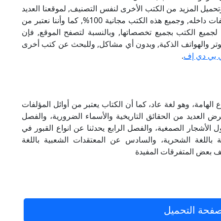
تحميل المزيد من الكتب الأخرى لنفس التصنيف, لموقعنا العديد
من الكتب الإلكترونية, وتوجد به الكثير من التصنيفات داخله, وجميع هذه الكتب مجانية 100%, كما وأننا نعتبر من
لجميع الكتب بجميع تخصصاتها, وبالنسبة لتصفح الموقع, فإن
 على الكمبيوتر والهواتف الذكية, وبدون أي مشاكل, وللبحث عن كتب أخرى
 بي دي إف
.
لهامة، وهو لغة عاد، كما أن الكتاب يعتبر من أوائل المؤلفات
رض العديد من الحقائق التاريخية والأسماء الضرورية، والفصل
اول الأشجار الصمغية، والفصل الرابع يحدثنا عن انواع القبور في
باللغة الشحرية، والسادس عن المعتقدات الشعبية باللغة
لف بعض المتفرقات المفيدة
فحة التحميل