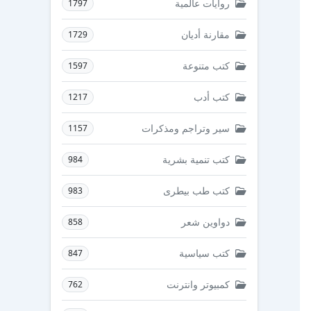
روايات عالمية
1797
مقارنة أديان
1729
كتب متنوعة
1597
كتب أدب
1217
سير وتراجم ومذكرات
1157
كتب تنمية بشرية
984
كتب طب بيطرى
983
دواوين شعر
858
كتب سياسية
847
كمبيوتر وانترنت
762