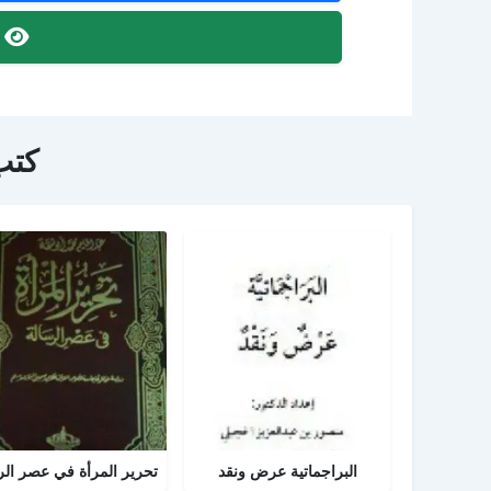
ص
كتب
البراجماتية عرض ونقد