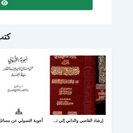
ص
كتب
إرشاد القاصي والداني إلى تراجم شيوخ الطبراني