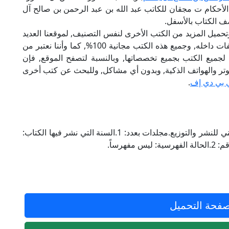
لأحكام ت مجقان للكاتب عبد الله بن عبد الرحمن بن صالح آل
ف الكتاب بالأسفل.
تحميل المزيد من الكتب الأخرى لنفس التصنيف, لموقعنا العديد
من الكتب الإلكترونية, وتوجد به الكثير من التصنيفات داخله, وجميع هذه الكتب مجانية 100%, كما وأننا نعتبر من
لجميع الكتب بجميع تخصصاتها, وبالنسبة لتصفح الموقع, فإن
 على الكمبيوتر والهواتف الذكية, وبدون أي مشاكل, وللبحث عن كتب أخرى
 بي دي إف
.
المحقق: محمد بن مجقان.الناشر للكتاب: دار المغني للنشر والتوزيع.مجلدات بعدد: 1.السنة التي نشر فيها الكتاب:
فحة التحميل