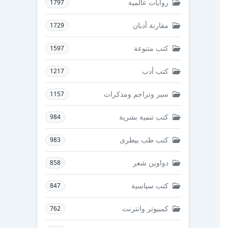
روايات عالمية
1797
مقارنة أديان
1729
كتب متنوعة
1597
كتب أدب
1217
سير وتراجم ومذكرات
1157
كتب تنمية بشرية
984
كتب طب بيطرى
983
دواوين شعر
858
كتب سياسية
847
كمبيوتر وانترنت
762