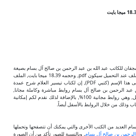
جقان للكاتب عبد الله بن عبد الرحمن بن صالح آل بسام بصيغة
PDF, وهو من ضمن تصنيف كتب إسلامية, نوع الملف عند التحميل سيكون pdf, وحجمه 18.39 ميجا بايت, الملف
متواجد على موقعنا (كتبي PDF), حاول أن لاتنسى هذا الإسم (كتبي PDF), إن لكتاب تيسير العلام شرح عمدة
ن عبد الرحمن بن صالح آل بسام روابط مباشرة وكاملة مجانا,
وبإمكانك تحميل الكتاب من خلال الروابط بالأسفل, وهي روابط مجانية 100%, بالإضافة لذلك نقدم لكم إمكانية
ب وذلك من خلال الروابط بالأسفل أيضاً.
سام العديد من الكتب الأخرى والتي يمكنك أن تتصفحها وتحملها
 الرحمن بن صالح آل بسام
, وبالنسبة للصور تأكد من أن الصورة