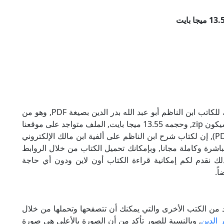
تحميل كتاب شرح ابن الناظم على ألفية ابن مالك للكاتب ابن الناظم أبو عبد الله بدر الدين بصيغة PDF, وهو من
ضمن تصنيف علوم لغة, نوع الملف عند التحميل سيكون zip, وحجمه 13.55 ميجا بايت, الملف متواجد على موقعنا
(كتبي PDF), حاول أن لاتنسى هذا الإسم (كتبي PDF), إن لكتاب شرح ابن الناظم على ألفية ابن مالك الإلكتروني
مباشرة وكاملة مجانا, وبإمكانك تحميل الكتاب من خلال الروابط
مجانية 100%, بالإضافة لذلك نقدم لكم إمكانية قراءة الكتاب أون لاين ودون أي حاجة
ً.
ديد من الكتب الأخرى والتي يمكنك أن تتصفحها وتحملها من خلال
 الدين
, وبالنسبة للصور تأكد من أن الصورة بالأعلى هي صورة