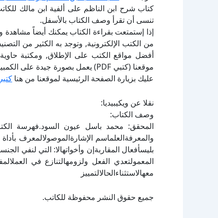
كتاب شرح ابن الناظم على ألفية ابن مالك للكاتب 
تنسى أن تقرأ وصف الكتاب بالأسفل.
إذا إستمتعت بقراءة الكتاب يمكنك أيضاً مشاهدة و
أفضل مواقع الكتب على الإطلاق, ومكتبة حاوية 
موقعنا (كتبي PDF) يعمل بصورة جيدة
عليك بزيارة الصفحة الرئيسية لموقعنا من هنا
كتبي
نقلا عن ويكيبيديا:
وصف الكتاب:
المحقق: محمد باسل عيون السود.فهرسة الكتاب[
والمعرفةالعلماسم الإشارةالموصولالمعرف بأداة ا
بليسأفعال المقاربةإن وأخواتهالا: التي لنفي الجن
المعمولتعدي الفعل ولزومهالتنازع في العملال
معهالاستثناءالحالالتمييز
جميع حقوق النشر محفوظة للكاتب.