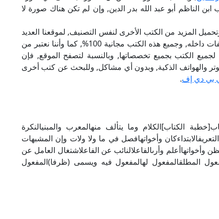
ابن الناظم أبو عبد الله بدر الدين, وإن لم تكن هناك صورة لا
تحميل المزيد من الكتب الأخرى لنفس التصنيف, لموقعنا العديد
من الكتب الإلكترونية, وتوجد به الكثير من التصنيفات داخله, وجميع هذه الكتب مجانية 100%, كما وأننا نعتبر من
لجميع الكتب بجميع تخصصاتها, وبالنسبة لتصفح الموقع, فإن
 على الكمبيوتر والهواتف الذكية, وبدون أي مشاكل, وللبحث عن كتب أخرى
 بي دي إف
.
خطبة الكتاب]الكلام وما يتألف منهالمعرب والمبنيالنكرة
لتعريفالابتداءكان وأخواتهافصل في ما ولا ولات وإن المشبهات
سظن وأخواتهاأعلم وأرىالفاعلالنائب عن الفاعلاشتغال العامل عن
مفعول المطلقالمفعول لهالمفعول فيه ويسمى (ظرفا)المفعول