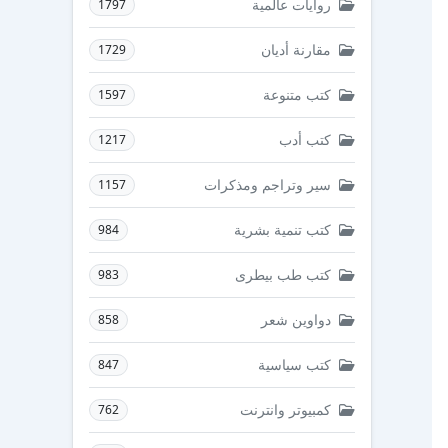
روايات عالمية
1797
مقارنة أديان
1729
كتب متنوعة
1597
كتب أدب
1217
سير وتراجم ومذكرات
1157
كتب تنمية بشرية
984
كتب طب بيطرى
983
دواوين شعر
858
كتب سياسية
847
كمبيوتر وانترنت
762